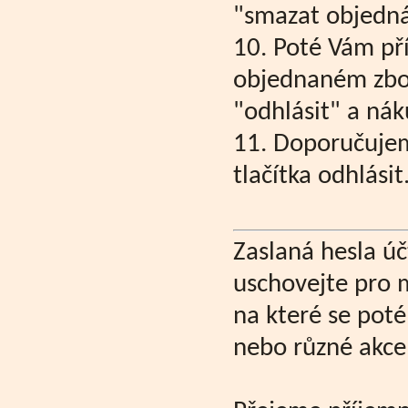
"smazat objedn
10. Poté Vám pří
objednaném zbož
"odhlásit" a nák
11. Doporučuje
tlačítka odhlásit
Zaslaná hesla úč
uschovejte pro 
na které se pot
nebo různé akce 